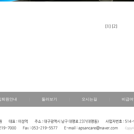
[1]
[2]
입퇴원안내
둘러보기
오시는길
비급여
|
|
|